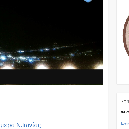
Στ
Φυσ
Επικ
μερα Ν.Ιωνίας