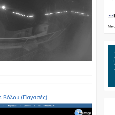
Μπορ
 Βόλου (Παγασές)