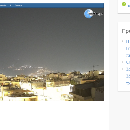
o
Πρ
Η 
Γη
πε
Cl
Σο
Σά
το