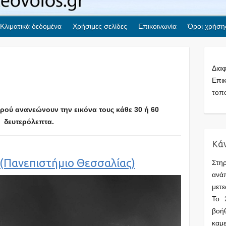
Κλιματικά δεδομένα
Χρήσιμες σελίδες
Επικοινωνία
Όροι χρήση
Δια
Επι
τοπ
ρού ανανεώνουν την εικόνα τους κάθε 30 ή 60
δευτερόλεπτα.
Κάν
(Πανεπιστήμιο Θεσσαλίας)
Στηρ
ανά
μετ
Το 
βοή
καμ