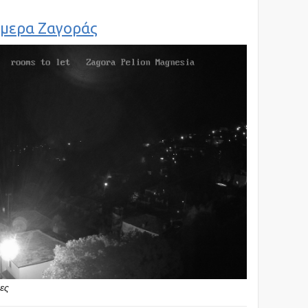
μερα Ζαγοράς
δες