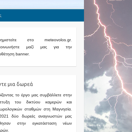
ς
φημιστείτε στο meteovolos.gr.
κοινωνήστε μαζί μας για την
οθέτηση banner.
τε μια δωρεά
ίζοντας το έργο μας συμβάλλετε στην
πτυξη του δικτύου καμερών και
εωρολογικών σταθμών στη Μαγνησία.
2021 δύο δωρεές αναγνωστών μας
θησαν στην εγκατάσταση νέων
ερών.