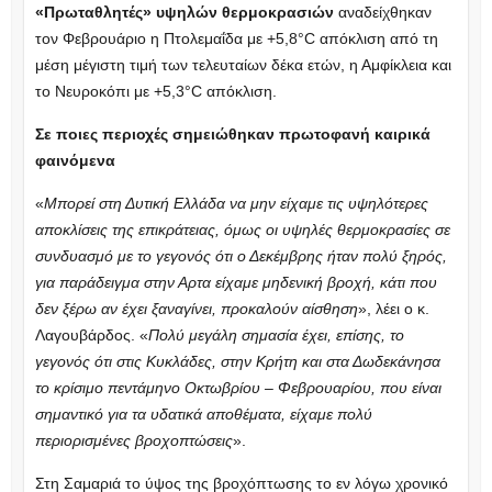
«Πρωταθλητές» υψηλών θερμοκρασιών
αναδείχθηκαν
τον Φεβρουάριο η Πτολεμαΐδα με +5,8°C απόκλιση από τη
μέση μέγιστη τιμή των τελευταίων δέκα ετών, η Αμφίκλεια και
το Νευροκόπι με +5,3°C απόκλιση.
Σε ποιες περιοχές σημειώθηκαν πρωτοφανή καιρικά
φαινόμενα
«
Μπορεί στη Δυτική Ελλάδα να μην είχαμε τις υψηλότερες
αποκλίσεις της επικράτειας, όμως οι υψηλές θερμοκρασίες σε
συνδυασμό με το γεγονός ότι ο Δεκέμβρης ήταν πολύ ξηρός,
για παράδειγμα στην Αρτα είχαμε μηδενική βροχή, κάτι που
δεν ξέρω αν έχει ξαναγίνει, προκαλούν αίσθηση
», λέει ο κ.
Λαγουβάρδος. «
Πολύ μεγάλη σημασία έχει, επίσης, το
γεγονός ότι στις Κυκλάδες, στην Κρήτη και στα Δωδεκάνησα
το κρίσιμο πεντάμηνο Οκτωβρίου – Φεβρουαρίου, που είναι
σημαντικό για τα υδατικά αποθέματα, είχαμε πολύ
περιορισμένες βροχοπτώσεις
».
Στη Σαμαριά το ύψος της βροχόπτωσης το εν λόγω χρονικό