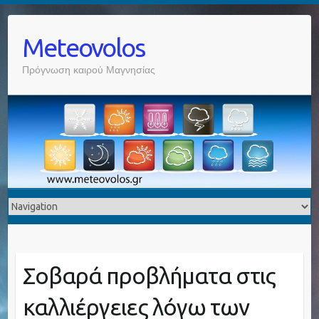
Meteovolos
Πρόγνωση καιρού Μαγνησίας
Σοβαρά προβλήματα στις
καλλιέργειες λόγω των