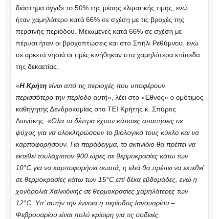
διάστημα άγγιξε το 50% της μέσης κλιματικής τιμής, ενώ
ήταν χαμηλότερο κατά 66% σε σχέση με τις βροχές της
περσινής περιόδου. Μειωμένες κατά 66% σε σχέση με
πέρυσι ήταν οι βροχοπτώσεις και στο Σπήλι Ρεθύμνου, ενώ
σε αρκετά νησιά οι τιμές κινήθηκαν στα χαμηλότερα επίπεδα
της δεκαετίας.
«
Η Κρήτη
είναι από τις περιοχές που υποφέρουν
περισσότερο την περίοδο αυτή
», λέει στο «Εθνος» ο ομότιμος
καθηγητής Δενδροκομίας στα ΤΕΙ Κρήτης κ. Σπύρος
Λιονάκης. «
Ολα τα δέντρα έχουν κάποιες απαιτήσεις σε
ψύχος για να ολοκληρώσουν το βιολογικό τους κύκλο και να
καρποφορήσουν. Για παράδειγμα, το ακτινίδιο θα πρέπει να
εκτεθεί τουλάχιστον 900 ώρες σε θερμοκρασίες κάτω των
10°C για να καρποφορήσει σωστά, η ελιά θα πρέπει να εκτεθεί
σε θερμοκρασίες κάτω των 15°C επί δέκα εβδομάδες, ενώ η
χονδρολιά Χαλκιδικής σε θερμοκρασίες χαμηλότερες των
12°C. Υπ’ αυτήν την έννοια η περίοδος Ιανουαρίου –
Φεβρουαρίου είναι πολύ κρίσιμη για τις σοδειές.