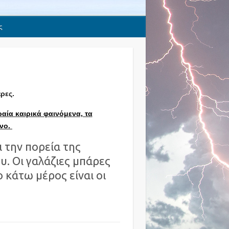
ς
ρες.
αία καιρικά φαινόμενα, τα
όνο.
 την πορεία της
. Οι γαλάζιες μπάρες
 κάτω μέρος είναι οι