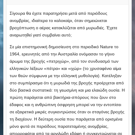
Σίγουρα θα έχετε παρατηρήσει μετά από περιόδους
ανομβρίας, ιδιαίτερα το καλοκαίρι, όταν σημειώνεται
βροχόπτωση ο αέρας κατακλύζεται από μυρωδιές. Έχετε
αναρωτηθεί γιατί συμβαίνει αυτό;
Σε μία επιστημονική δημοσίευση στο περιοδικό Nature το
1964, ερευνητές από την Αυστραλία ονόμασαν το γήινο
άρωμα της βροχής «πετριχώρ», από τον συνδυασμό των
ελληνικών λέξεων «πέτρα» και «ιχώρ» (το χρυσαφένιο αίμα
των θεών σύμφωνα με την ελληνική μυθολογία). Κατέληξαν
στο συμπέρασμα ότι η μυρωδιά της βροχής προέρχεται από
δύο βασικά συστατικά: τη γεωσμίνη και μια ελαιώδη ουσία. Η
πρώτη παράγεται από βακτήρια-σπόρους που ζουν στο
έδαφος και η ανθρώπινη όσφρηση μπορεί να την εντοπίσει
σε εξαιρετικά μικρές συγκεντρώσεις όταν οι σταγόνες βροχής
τη διαχέουν. Η δεύτερη ουσία που παράγεται από ορισμένα
μόνο φυτά σε περιόδους παρατεταμένης ανομβρίας,
απορροφάται από τα αργιλώδη εδάφη ή συγκεντρώνεται σε